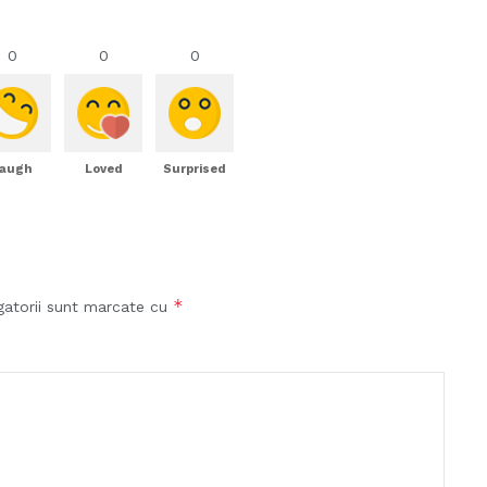
0
0
0
augh
Loved
Surprised
*
gatorii sunt marcate cu