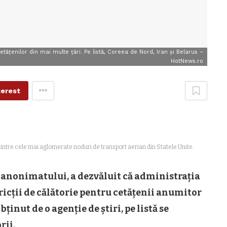
tăţenilor din mai multe ţări. Pe listă, Coreea de Nord, Iran și Belarus –
HotNews.ro
terest
intre cele mai aglomerate noduri de transport aerian din Statele Unite.
a anonimatului, a dezvăluit că administrația
cții de călătorie pentru cetățenii anumitor
nut de o agenție de știri, pe listă se
rii.