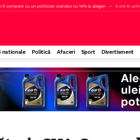
 îl compare cu un politician olandez cu 14% la alegeri
4 ore în urm
 la hidrocentrale în ariile protejate
4 ore în urmă
ineri în 2023
4 ore în urmă
ul lui Trump pentru o sală de bal la Casa Albă
5 ore în urmă
săptămâna viitoare după atacul cibernetic asupra ANCPI
6 ore în ur
i nationale
Politică
Afaceri
Sport
Divertisment
să oprească bombardamentele din Marea Neagră
58 de minute în u