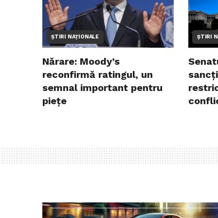
ȘTIRI NAȚIONALE
ȘTIRI 
Nărare: Moody’s
Senat
reconfirmă ratingul, un
sancți
semnal important pentru
restri
piețe
confli