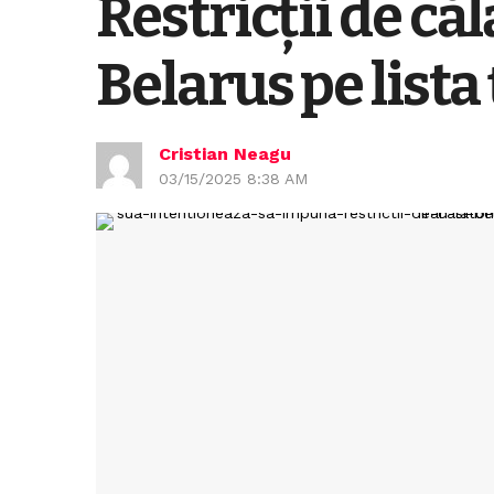
Restricții de că
Belarus pe lista 
Cristian Neagu
03/15/2025 8:38 AM