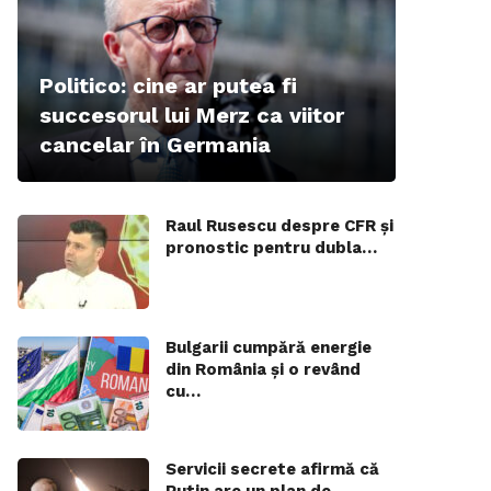
Politico: cine ar putea fi
succesorul lui Merz ca viitor
cancelar în Germania
Raul Rusescu despre CFR și
pronostic pentru dubla…
Bulgarii cumpără energie
din România și o revând
cu…
Servicii secrete afirmă că
Putin are un plan de