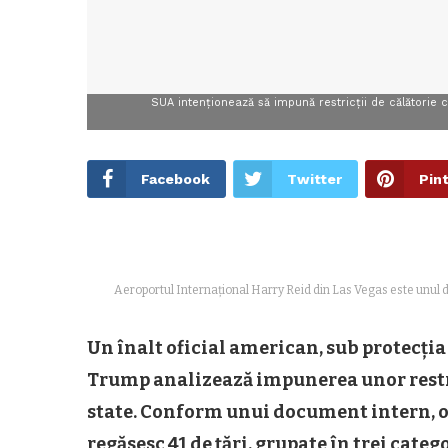
SUA intenţionează să impună restricţii de călătorie ce
Facebook
Twitter
Pin
Aeroportul Internațional Harry Reid din Las Vegas este unul d
Un înalt oficial american, sub protecți
Trump analizează impunerea unor restri
state. Conform unui document intern, obți
regăsesc 41 de țări, grupate în trei catego