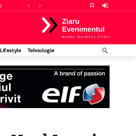
ă
mă
Lifestyle
Tehnologie
rmă