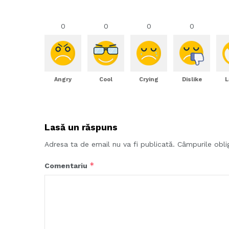
0
0
0
0
Angry
Cool
Crying
Dislike
L
Lasă un răspuns
Adresa ta de email nu va fi publicată.
Câmpurile obli
*
Comentariu