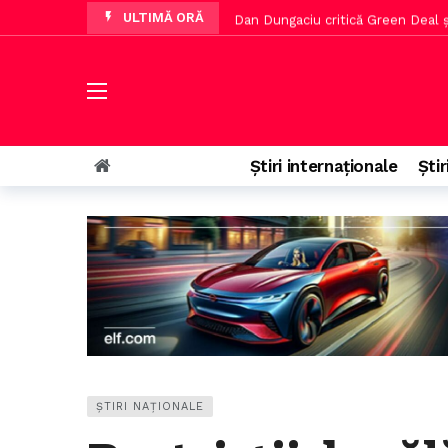
ULTIMĂ ORĂ
Dan Dungaciu critică Green Deal și
CCR a autorizat reluarea lucrărilor
Top destinații din Europa pentru t
O curte de apel blochează proiect
Sistemul e-Terra va fi reactivat 
Știri internaționale
Știr
Dan Dungaciu cere lui Zelenski 
ȘTIRI NAȚIONALE