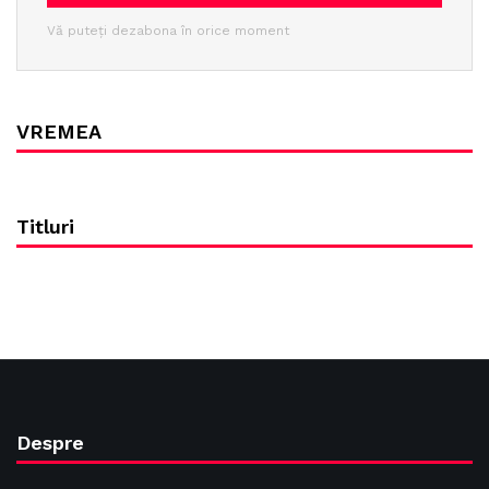
Vă puteți dezabona în orice moment
VREMEA
Titluri
Despre