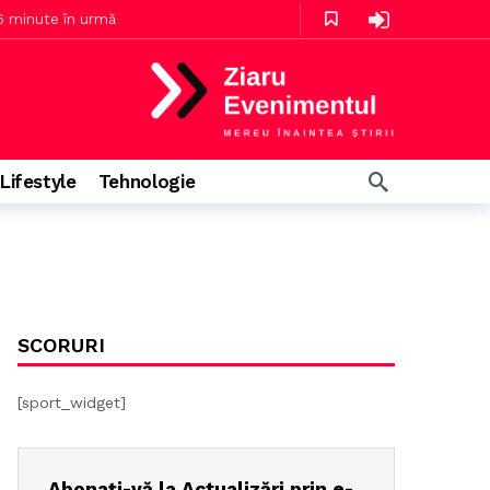
 minute în urmă
 urmă
Lifestyle
Tehnologie
3 ore în urmă
SCORURI
[sport_widget]
Abonați-vă la Actualizări prin e-