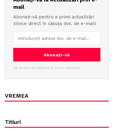
mail
Abonați-vă pentru a primi actualizări
zilnice direct în căsuța dvs. de e-mail!
Abonați-vă
Vă puteți dezabona în orice moment
VREMEA
Titluri