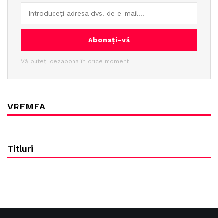
Abonați-vă
Vă puteți dezabona în orice moment
VREMEA
Titluri