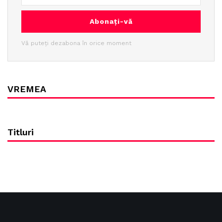
Abonați-vă
Vă puteți dezabona în orice moment
VREMEA
Titluri