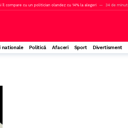
 îl compare cu un politician olandez cu 14% la alegeri
34 de minut
ul lui Trump pentru o sală de bal la Casa Albă
2 ore în urmă
săptămâna viitoare după atacul cibernetic asupra ANCPI
3 ore în ur
apa a 4-a a Superligii
3 ore în urmă
ns la întrebarea Gândul
3 ore în urmă
i nationale
Politică
Afaceri
Sport
Divertisment
izei energetice în condiții de criză geopolitică
4 ore în urmă
d numărul de urși autorizați pentru împușcare
4 ore în urmă
rații neadevărate privind Legea Integrității
5 ore în urmă
 în România într-un nou festival
5 ore în urmă
ocurile unor muniții ale armatei americane
6 ore în urmă