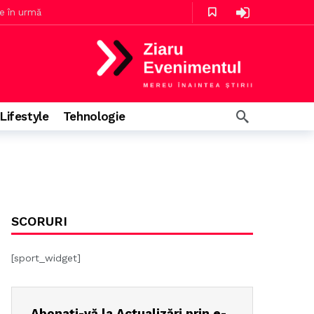
e în urmă
mă
Lifestyle
Tehnologie
SCORURI
[sport_widget]
Abonați-vă la Actualizări prin e-