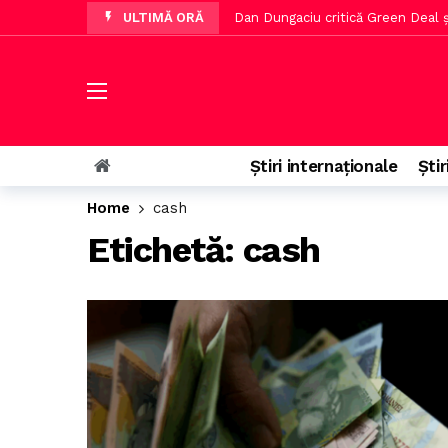
ULTIMĂ ORĂ
Dan Dungaciu critică Green Deal și
O curte de apel blochează proiect
Sistemul e-Terra va fi reactivat 
LIVE UTA Arad – Rapid, meci din et
Aproape 9.000 de români au răspu
Știri internaționale
Știr
Dan Dungaciu avertizează asupra cr
Home
cash
Nicușor Dan întoarce legea privin
Etichetă:
cash
PSD acuză pe Ilie Bolojan de decla
Family Farm Fest 2026 va avea loc
Trump recunoaște probleme cu st