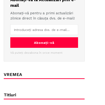
mail
Abonați-vă pentru a primi actualizări
zilnice direct în căsuța dvs. de e-mail!
Abonați-vă
Vă puteți dezabona în orice moment
VREMEA
Titluri