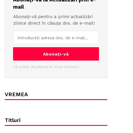
mail
Abonați-vă pentru a primi actualizări
zilnice direct în căsuța dvs. de e-mail!
Abonați-vă
Vă puteți dezabona în orice moment
VREMEA
Titluri