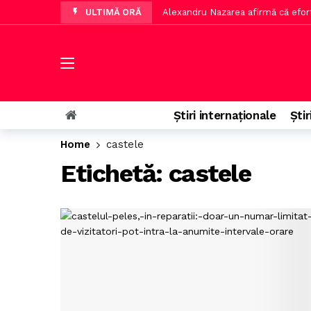
ULTIMĂ ORĂ
Alexandru Nazarea afirmă că efor
Odiseea devine al cincilea film di
Simion îl critică pe Fritz după ado
Nicușor Dan relansează aderarea l
Pariul lui Mihalcea a fost câștigă
Știri internaționale
Știr
Nicușor Dan despre decizia Moodys
Home
castele
Nicușor Dan cere partidelor să re
Etichetă:
castele
Turist amendat sever după confli
Victor Angelescu anunță transferul
Dan Dungaciu cere lui Zelenski 