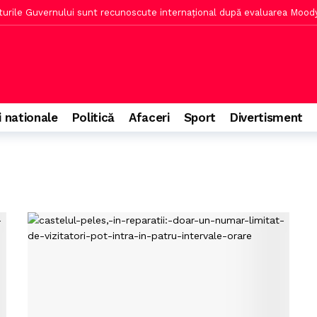
turile Guvernului sunt recunoscute internațional după evaluarea Mood
n 2026 cu încasări de peste 1 miliard de dolari
2 ore în urmă
ptarea Legii ANI
3 ore în urmă
a euro după decizia Moodys și acordul partidelor
3 ore în urmă
tor, aducându-i un premiu
3 ore în urmă
i nationale
Politică
Afaceri
Sport
Divertisment
: menținerea ratingului reflectă efortul sectorului public și privat
nunțe la agende politice după verdictul Moodys
5 ore în urmă
ct cu stewardesele la altitudine
5 ore în urmă
 Rapidului, considerat peste nivelul Superligii
5 ore în urmă
să oprească bombardamentele din Marea Neagră
6 ore în urmă