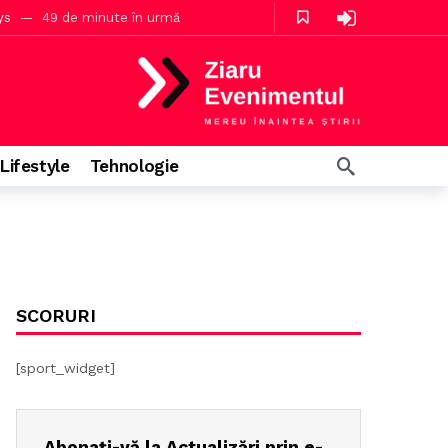
ys
49 de minute în urmă
Lifestyle
Tehnologie
4 ore în urmă
SCORURI
[sport_widget]
Abonați-vă la Actualizări prin e-