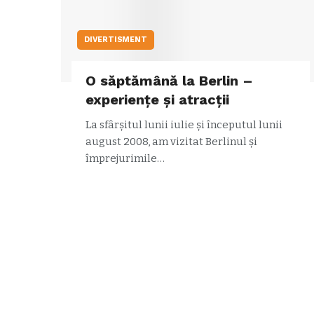
DIVERTISMENT
O săptămână la Berlin –
experiențe și atracții
La sfârșitul lunii iulie și începutul lunii
august 2008, am vizitat Berlinul și
împrejurimile…