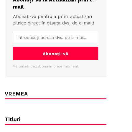
mail
Abonați-vă pentru a primi actualizări
zilnice direct în căsuța dvs. de e-mail!
Abonați-vă
Vă puteți dezabona în orice moment
VREMEA
Titluri