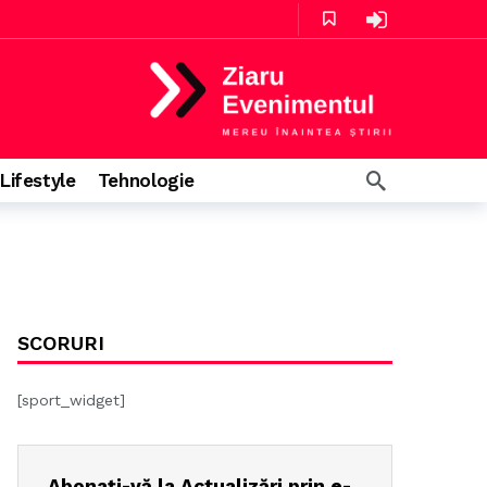
în urmă
Lifestyle
Tehnologie
SCORURI
[sport_widget]
Abonați-vă la Actualizări prin e-