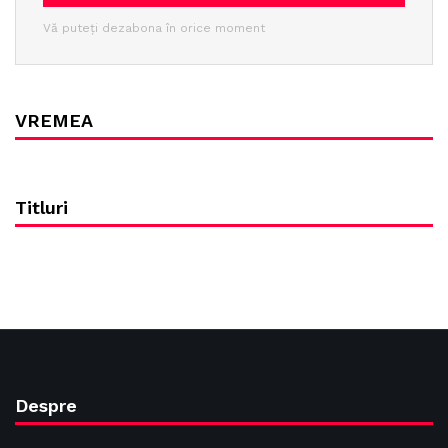
Vă puteți dezabona în orice moment
VREMEA
Titluri
Despre