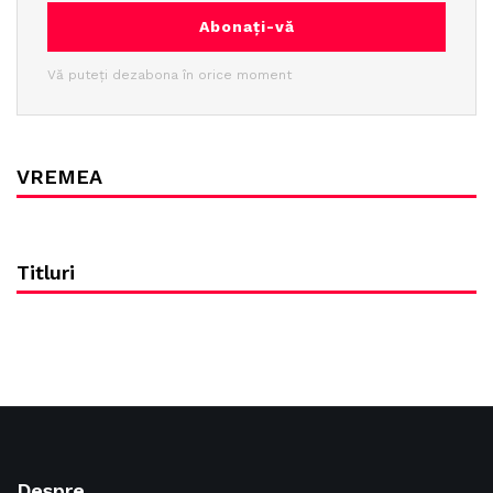
Abonați-vă
Vă puteți dezabona în orice moment
VREMEA
Titluri
Despre