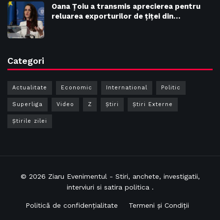
Oana Țoiu a transmis aprecierea pentru
reluarea exporturilor de țiței din…
Categori
Actualitate
Economic
International
Politic
Superliga
Video
Z
Ştiri
Știri Externe
Știrile zilei
© 2026
Ziaru Evenimentul
- Stiri, anchete, investigatii,
interviuri si satira politica .
Politică de confidențialitate
Termeni și Condiții