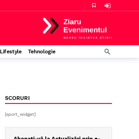
 în urmă
Lifestyle
Tehnologie
SCORURI
[sport_widget]
Abonați-vă la Actualizări prin e-