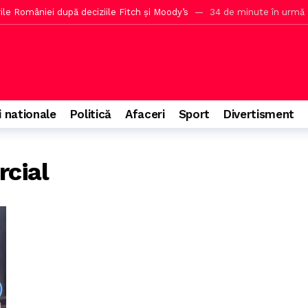
ile României după deciziile Fitch și Moody’s
34 de minute în urmă
țiile privind Strategia pentru biodiversitate și costul studiului
2 ore
neriat cu un club din Superliga pe baza noii reguli
2 ore în urmă
i de pe F16 pentru pasiune
3 ore în urmă
e migranți, avertizează analiza din Spania
3 ore în urmă
i nationale
Politică
Afaceri
Sport
Divertisment
 verdictul Moodys și anunță fum alb la Cotroceni
4 ore în urmă
uri pentru călătorii cu animale în UE
4 ore în urmă
rcial
eral al SUA, fost avocat al lui Donald Trump
5 ore în urmă
criza energetică
6 ore în urmă
r pentru împăcarea PSD cu coaliția
6 ore în urmă