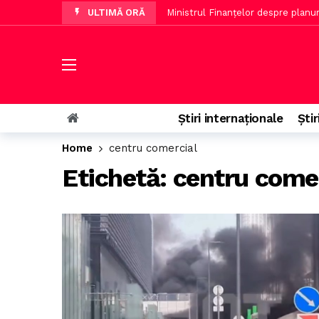
ULTIMĂ ORĂ
Ministrul Finanțelor despre planur
Ministerul Mediului clarifică acuza
Poli Timișoara a încheiat un parte
Ministrul Radu Miruţă laudă piloţi
Ceuta se așteaptă la un nou val d
Știri internaționale
Știr
PNL cere mutarea Guvernului după
Home
centru comercial
Ziua Internațională a Pisicii: sfat
Etichetă:
centru come
Todd Blanche, numit procuror gen
Călin Georgescu răspunde despre 
Miruță propune rotirea miniștrilo