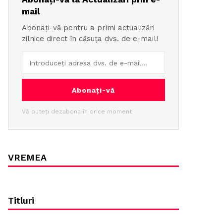
mail
Abonați-vă pentru a primi actualizări
zilnice direct în căsuța dvs. de e-mail!
Abonați-vă
Vă puteți dezabona în orice moment
VREMEA
Titluri