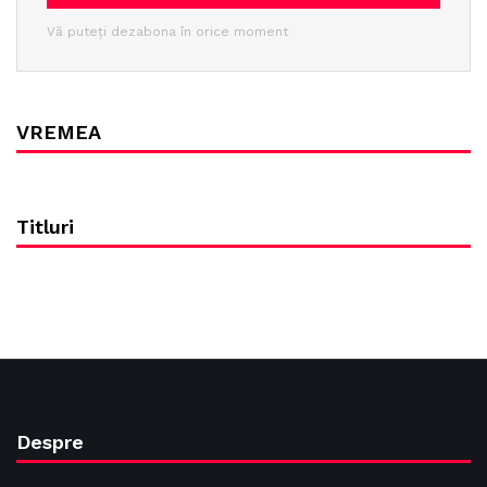
Vă puteți dezabona în orice moment
VREMEA
Titluri
Despre