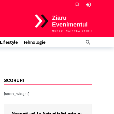
Lifestyle
Tehnologie
în urmă
4 ore în urmă
SCORURI
[sport_widget]
Abonați-vă la Actualizări prin e-