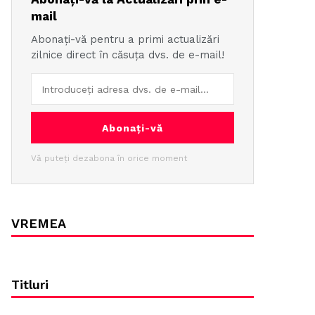
mail
Abonați-vă pentru a primi actualizări
zilnice direct în căsuța dvs. de e-mail!
Abonați-vă
Vă puteți dezabona în orice moment
VREMEA
Titluri