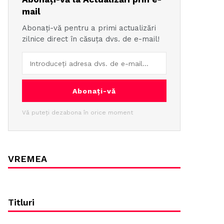
mail
Abonați-vă pentru a primi actualizări
zilnice direct în căsuța dvs. de e-mail!
Abonați-vă
Vă puteți dezabona în orice moment
VREMEA
Titluri