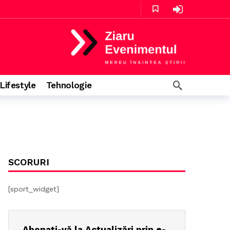
zile în urmă
Lifestyle
Tehnologie
e în urmă
zile în urmă
SCORURI
[sport_widget]
Abonați-vă la Actualizări prin e-