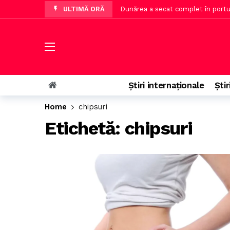
ULTIMĂ ORĂ
Dunărea a secat complet în portul
Echipa cu cel mai bun pasator și 
Cel mai tânăr profesor din istori
Top 7 destinații de camping de lux
Rusia analizează un nou val de mo
Știri internaționale
Știr
Operațiune în premieră pe Brațul B
Home
chipsuri
Directorul GSP afirmă că echipa nu
Etichetă:
chipsuri
Senatorul Paul Pintea, trimis în
Polonia vrea închisoare pentru șofe
Ofițerul care a intrat în vila fraț