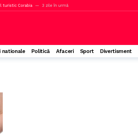
 turistic Corabia
3 zile în urmă
marcator în startul sezonului din Superligă
3 zile în urmă
e a doborât recordul mondial după 300 de ani
3 zile în urmă
 în Europa cu facilități multiple
3 zile în urmă
bilizare după o etapă importantă pentru popularitatea lui Putin
3 
i nationale
Politică
Afaceri
Sport
Divertisment
ala cu peste 100 de militari implicați
3 zile în urmă
 are șanse la titlu după victoria din Giulești
3 zile în urmă
 judecată pentru aceeași faptă cu condamnarea cu suspendare
3 zil
rii aflați în stare de ebrietate la volan
3 zile în urmă
ilor Tate descrie condițiile, spunând că nu era un lux de Hollywood
3 