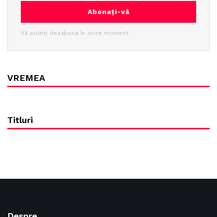
Abonați-vă
Vă puteți dezabona în orice moment
VREMEA
Titluri
Despre