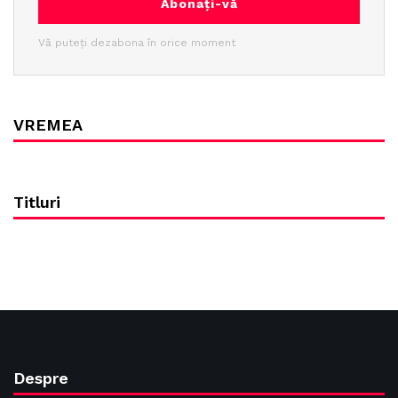
Abonați-vă
Vă puteți dezabona în orice moment
VREMEA
Titluri
Despre