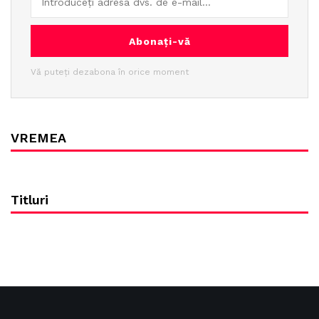
Abonați-vă
Vă puteți dezabona în orice moment
VREMEA
Titluri