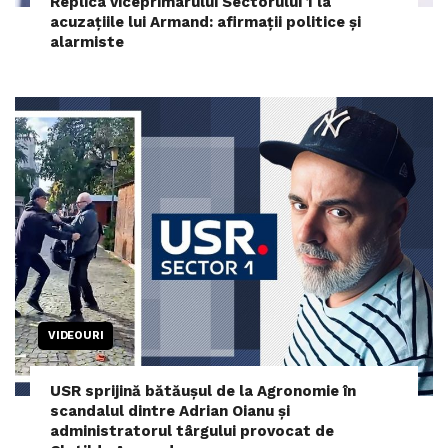
Replica viceprimarului Sectorului 1 la
acuzațiile lui Armand: afirmații politice și
alarmiste
VIDEOURI
USR sprijină bătăușul de la Agronomie în
scandalul dintre Adrian Oianu și
administratorul târgului provocat de