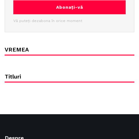
Abonați-vă
Vă puteți dezabona în orice moment
VREMEA
Titluri
Despre