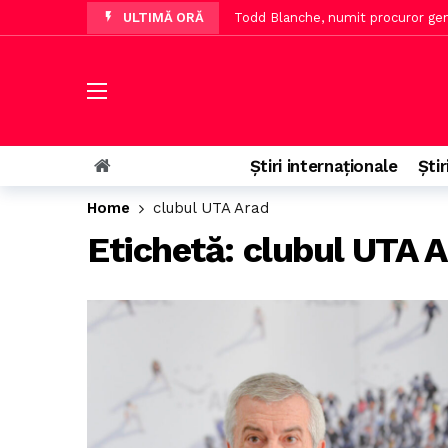
ULTIMĂ ORĂ
Todd Blanche, numit procuror gen
Călin Georgescu răspunde despre 
Miruță propune rotirea miniștrilo
MApN confirmă incidentul dronei pe
MAE emite avertizare pentru Spani
Știri internaționale
Știr
Prețurile benzinei și motorinei î
Home
clubul UTA Arad
Fost jucător de fotbal critică evo
Etichetă:
clubul UTA 
Senatul a adoptat legea care îl p
Spania suspendă Schengen după cri
AUR critică Guvernul după evalua