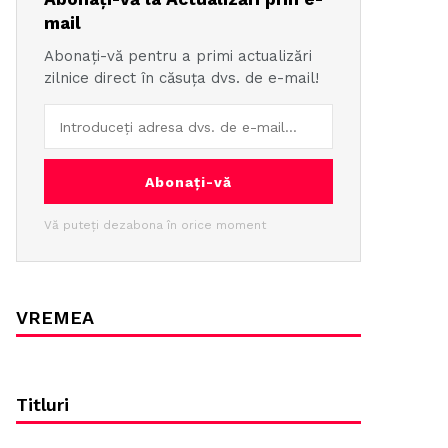
mail
Abonați-vă pentru a primi actualizări
zilnice direct în căsuța dvs. de e-mail!
Abonați-vă
Vă puteți dezabona în orice moment
VREMEA
Titluri