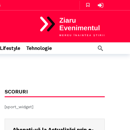
ă
ă
Lifestyle
Tehnologie
e în urmă
SCORURI
[sport_widget]
Abonați-vă la Actualizări prin e-