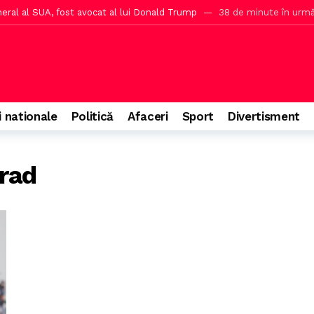
eral al SUA, fost avocat al lui Donald Trump
38 de minute în urm
criza energetică
2 ore în urmă
r pentru împăcarea PSD cu coaliția
2 ore în urmă
 teritoriul Bulgariei după anunțul oficial al Bulgariei
3 ore în urm
a, incendii de vegetație în Valencia
4 ore în urmă
i nationale
Politică
Afaceri
Sport
Divertisment
n Bulgaria și Grecia mai mari decât se estimează pentru români
4 or
luția actuală a sportului în România
4 ore în urmă
Arad
oate trimite acasă pe Dominic Fritz cu 104 voturi
5 ore în urmă
za din Ceuta și sfidarea Italiei
5 ore în urmă
rea Moodys, Nina Stelea avertizează PSD
6 ore în urmă