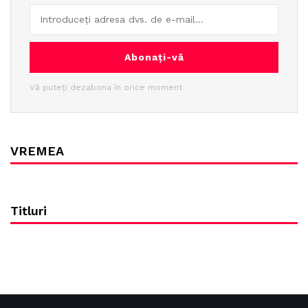
Abonați-vă
Vă puteți dezabona în orice moment
VREMEA
Titluri