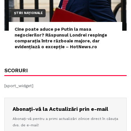
ȘTIRI NAȚIONALE
Cine poate aduce pe Putin la masa
negocierilor? Răspunsul Londrei respinge
comparația între războaie majore, dar
evidențiază o excepție – HotNews.ro
SCORURI
[sport_widget]
Abonați-vă la Actualizări prin e-mail
Abonați-vă pentru a primi actualizări zilnice direct în căsuța
dvs. de e-mail!