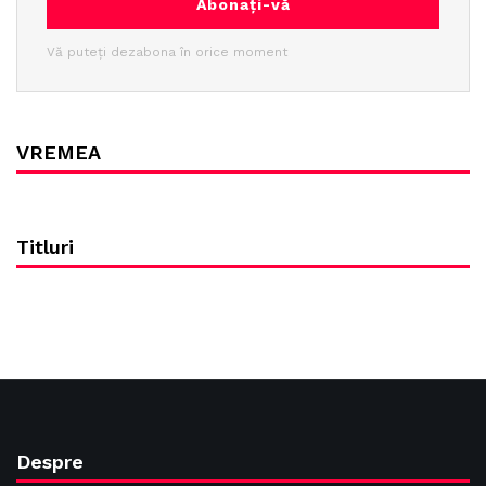
Abonați-vă
Vă puteți dezabona în orice moment
VREMEA
Titluri
Despre