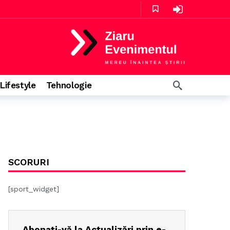
ă
Lifestyle
Tehnologie
mă
SCORURI
[sport_widget]
Abonați-vă la Actualizări prin e-