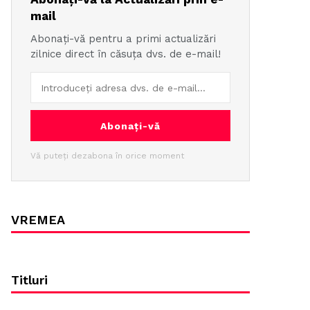
mail
Abonați-vă pentru a primi actualizări
zilnice direct în căsuța dvs. de e-mail!
Abonați-vă
Vă puteți dezabona în orice moment
VREMEA
Titluri