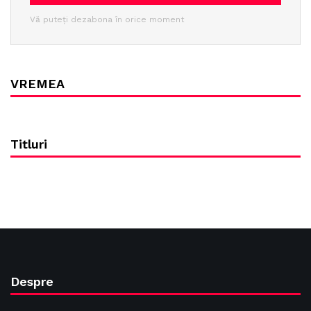
Vă puteți dezabona în orice moment
VREMEA
Titluri
Despre