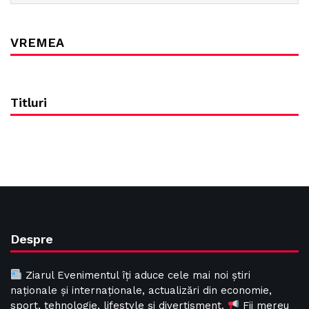
VREMEA
Titluri
Despre
Ziarul Evenimentul îți aduce cele mai noi știri
naționale și internaționale, actualizări din economie,
sport, tehnologie, lifestyle și divertisment.
Fii mereu