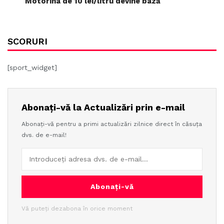
Motorina de 10 lei/litru devine bază
SCORURI
[sport_widget]
Abonați-vă la Actualizări prin e-mail
Abonați-vă pentru a primi actualizări zilnice direct în căsuța
dvs. de e-mail!
Abonați-vă
Vă puteți dezabona în orice moment