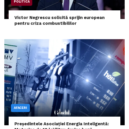
POLITICĂ
Victor Negrescu solicită sprijin european
pentru criza combustibililor
AFACERI
Președintele Asociației Energia Inteligentă: