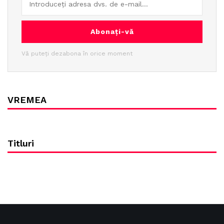
Abonați-vă
Vă puteți dezabona în orice moment
VREMEA
Titluri