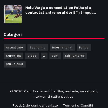
Nelu Varga a concediat pe Folha și a
contactat antrenorul dorit în timpul…
Categori
Actualitate
Economic
International
Politic
Superliga
Video
Z
Ştiri
Știri Externe
Știrile zilei
© 2026
Ziaru Evenimentul
- Stiri, anchete, investigatii,
interviuri si satira politica .
Politică de confidențialitate
Termeni și Condiții