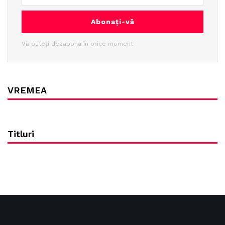
Abonați-vă
Vă puteți dezabona în orice moment
VREMEA
Titluri