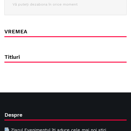
Vă puteți dezabona în orice moment
VREMEA
Titluri
Despre
Ziarul Evenimentul îți aduce cele mai noi știri