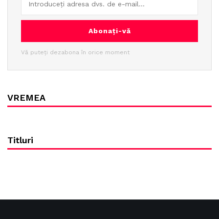
Abonați-vă
Vă puteți dezabona în orice moment
VREMEA
Titluri