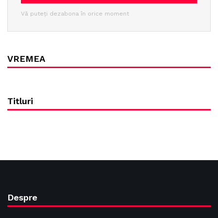
Vă puteți dezabona în orice moment
VREMEA
Titluri
Despre