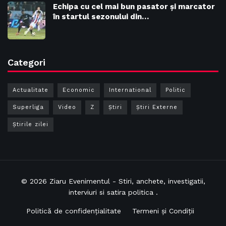
Echipa cu cel mai bun pasator și marcator
în startul sezonului din…
Categori
Actualitate
Economic
International
Politic
Superliga
Video
Z
Ştiri
Știri Externe
Știrile zilei
© 2026
Ziaru Evenimentul
- Stiri, anchete, investigatii,
interviuri si satira politica .
Politică de confidențialitate
Termeni și Condiții