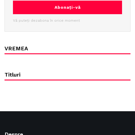
Abonați-vă
Vă puteți dezabona în orice moment
VREMEA
Titluri
Despre