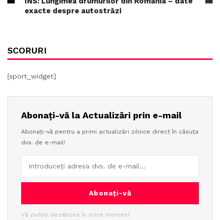
INS: Lungimea drumurilor din România – date
exacte despre autostrăzi
SCORURI
[sport_widget]
Abonați-vă la Actualizări prin e-mail
Abonați-vă pentru a primi actualizări zilnice direct în căsuța
dvs. de e-mail!
Abonați-vă
Vă puteți dezabona în orice moment