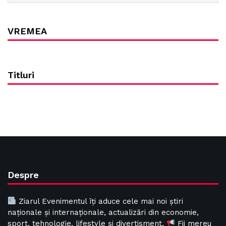
VREMEA
Titluri
Despre
Ziarul Evenimentul îți aduce cele mai noi știri
naționale și internaționale, actualizări din economie,
sport, tehnologie, lifestyle și divertisment.
Fii mereu