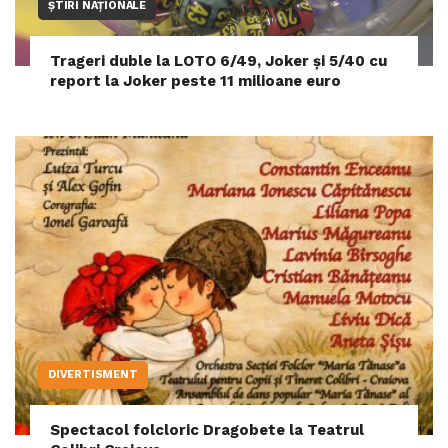
ȘTIRI NAȚIONALE
Trageri duble la LOTO 6/49, Joker și 5/40 cu
report la Joker peste 11 milioane euro
DIVERTISMENT
Spectacol folcloric Dragobete la Teatrul