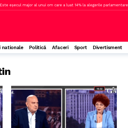
Este eșecul major al unui om care a luat 14% la alegerile parlamentar
ul lui Trump pentru o sală de bal la Casa Albă
o oră în urmă
săptămâna viitoare după atacul cibernetic asupra ANCPI
2 ore în ur
apa a 4-a a Superligii
2 ore în urmă
ns la întrebarea Gândul
2 ore în urmă
i nationale
Politică
Afaceri
Sport
Divertisment
izei energetice în condiții de criză geopolitică
3 ore în urmă
d numărul de urși autorizați pentru împușcare
3 ore în urmă
tin
rații neadevărate privind Legea Integrității
4 ore în urmă
 în România într-un nou festival
4 ore în urmă
ocurile unor muniții ale armatei americane
5 ore în urmă