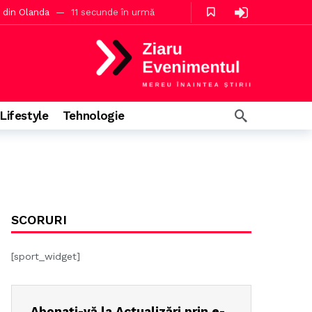
e din Olanda
11 secunde în urmă
mă
Lifestyle
Tehnologie
SCORURI
[sport_widget]
Abonați-vă la Actualizări prin e-