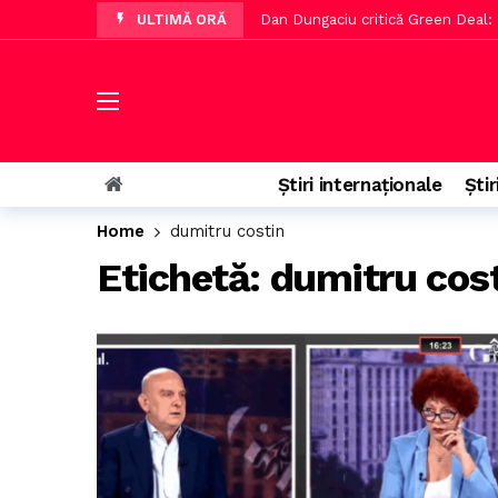
ULTIMĂ ORĂ
Dan Dungaciu critică Green Deal: 
O curte de apel blochează proiect
Sistemul e-Terra va fi reactivat 
LIVE UTA Arad – Rapid, meci din et
Aproape 9.000 de români au răspu
Știri internaționale
Știr
Dan Dungaciu avertizează asupra cr
Home
dumitru costin
Nicușor Dan întoarce legea privin
Etichetă:
dumitru cos
PSD acuză pe Ilie Bolojan de decla
Family Farm Fest 2026 va avea loc
Trump recunoaște probleme cu st