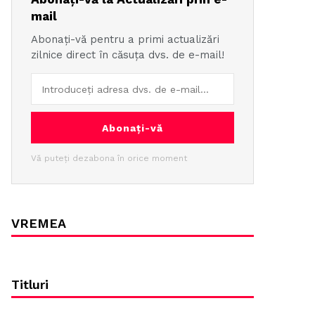
mail
Abonați-vă pentru a primi actualizări
zilnice direct în căsuța dvs. de e-mail!
Abonați-vă
Vă puteți dezabona în orice moment
VREMEA
Titluri