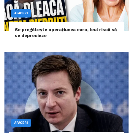
AFACERI
Se pregătește operațiunea euro, leul riscă să
se deprecieze
AFACERI