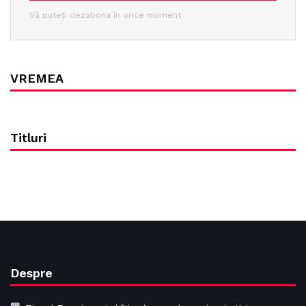
Vă puteți dezabona în orice moment
VREMEA
Titluri
Despre