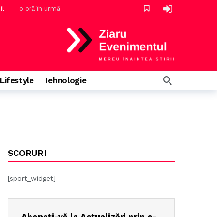
il
o oră în urmă
Lifestyle
Tehnologie
în urmă
SCORURI
[sport_widget]
Abonați-vă la Actualizări prin e-