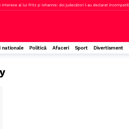
interese al lui Fritz și Iohannis: doi judecători l-au declarat incompatib
l a fost blocat de ONG-uri de mediu, nu îngropat
o oră în urmă
s față de blocul susținut de Merz, arată sondajul
2 ore în urmă
 din România, în fața unui nou test
3 ore în urmă
rescut în 2026, serviciile locale s-au scumpit
3 ore în urmă
i nationale
Politică
Afaceri
Sport
Divertisment
ciurile din Nord de la Silkeborg, Hacken, Tromso
3 ore în urmă
ie secretă împotriva lui Trump
4 ore în urmă
y
imată de unii, discuție în articol
4 ore în urmă
la Ankara despre exportul de ovine și cooperarea în agricultură
5 ore 
i a contactat antrenorul dorit în timpul meciului
5 ore în urmă