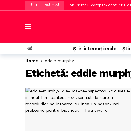
ULTIMĂ ORĂ
Ion Cristoiu compară conflictul de 
Ciprian Șerban afirmă că proiectu
Extrema-dreapta germană are avan
Irineu Darău: Industria de apărare
Prețurile vacanțelor în Italia au c
Știri internaționale
Știr
Echipele românești, umilite în me
Home
eddie murphy
Piperea: Ursula și Macron, discuț
Etichetă:
eddie murph
Literatura clasică, considerată per
Ministrul Agriculturii a discutat 
Nelu Varga a concediat pe Folha ș