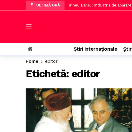
ULTIMĂ ORĂ
Irineu Darău: Industria de apărare
Piperea: Ursula și Macron, discuț
Literatura clasică, considerată per
Ministrul Agriculturii a discutat 
Nelu Varga a concediat pe Folha ș
Știri internaționale
Știr
Insula dorită să devină un centru t
Home
editor
Ion Cristoiu compară austeritatea 
Etichetă:
editor
Oana Țoiu a transmis aprecierea p
Primul meu profesor de Filosofi
Greșeală banală acasă care poate