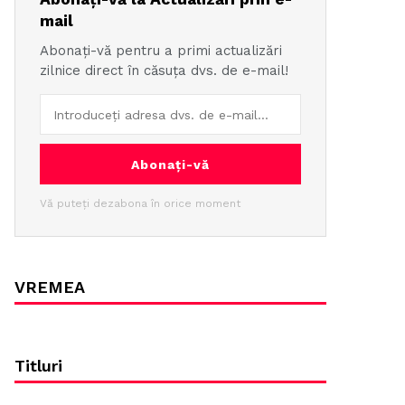
mail
Abonați-vă pentru a primi actualizări
zilnice direct în căsuța dvs. de e-mail!
Abonați-vă
Vă puteți dezabona în orice moment
VREMEA
Titluri