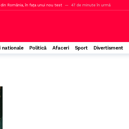
 din România, în fața unui nou test
47 de minute în urmă
ie secretă împotriva lui Trump
2 ore în urmă
imată de unii, discuție în articol
2 ore în urmă
la Ankara despre exportul de ovine și cooperarea în agricultură
3 ore 
i a contactat antrenorul dorit în timpul meciului
3 ore în urmă
i nationale
Politică
Afaceri
Sport
Divertisment
uristic după apariția în filmul lui Nolan
4 ore în urmă
lui Bolojan cu restricțiile lui Ceaușescu
5 ore în urmă
entru reluarea exporturilor de țiței din Kazahstan
5 ore în urmă
e, subiect al GAZETA de SUD
5 ore în urmă
 împiedica zborul unui pasager
5 ore în urmă