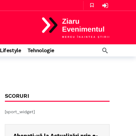
în urmă
Lifestyle
Tehnologie
SCORURI
[sport_widget]
Abonați-vă la Actualizări prin e-