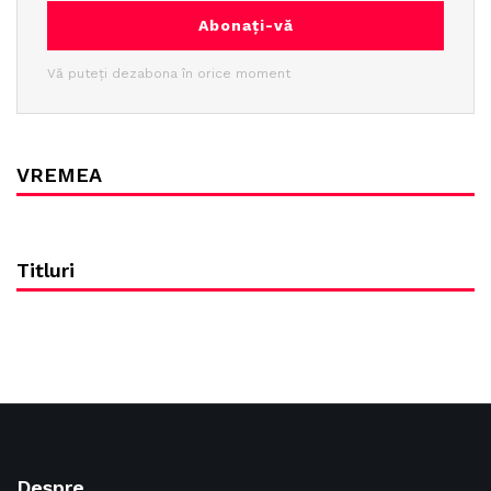
Abonați-vă
Vă puteți dezabona în orice moment
VREMEA
Titluri
Despre