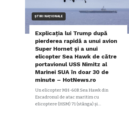
ȘTIRI NAȚIONALE
Explicația lui Trump după
pierderea rapidă a unui avion
Super Hornet și a unui
elicopter Sea Hawk de către
portavionul USS Nimitz al
Marinei SUA în doar 30 de
minute – HotNews.ro
Un elicopter MH-60R Sea Hawk din
Escadronul de atac maritim cu
elicoptere (HSM) 71 (stânga) și…