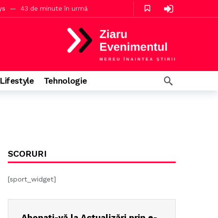
ys
43 de minute în urmă
Lifestyle
Tehnologie
4 ore în urmă
SCORURI
[sport_widget]
Abonați-vă la Actualizări prin e-