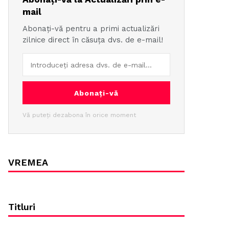
mail
Abonați-vă pentru a primi actualizări
zilnice direct în căsuța dvs. de e-mail!
Abonați-vă
Vă puteți dezabona în orice moment
VREMEA
Titluri