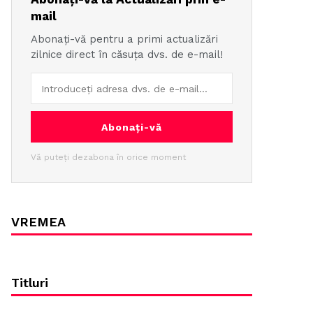
mail
Abonați-vă pentru a primi actualizări
zilnice direct în căsuța dvs. de e-mail!
Abonați-vă
Vă puteți dezabona în orice moment
VREMEA
Titluri