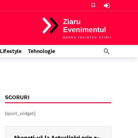
ă
e în urmă
Lifestyle
Tehnologie
SCORURI
[sport_widget]
Abonați-vă la Actualizări prin e-