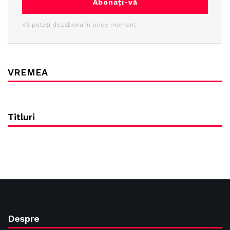
Abonați-vă
Vă puteți dezabona în orice moment
VREMEA
Titluri
Despre