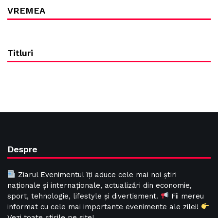
VREMEA
Titluri
Despre
Ziarul Evenimentul îți aduce cele mai noi știri
naționale și internaționale, actualizări din economie,
sport, tehnologie, lifestyle și divertisment.
Fii mereu
informat cu cele mai importante evenimente ale zilei!
Vezi toate știrile pe site!