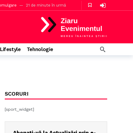
romulgare
21 de minute în urmă
Lifestyle
Tehnologie
SCORURI
[sport_widget]
Abonați-vă la Actualizări prin e-