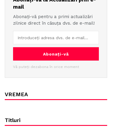
mail
Abonați-vă pentru a primi actualizări
zilnice direct în căsuța dvs. de e-mail!
Abonați-vă
Vă puteți dezabona în orice moment
VREMEA
Titluri