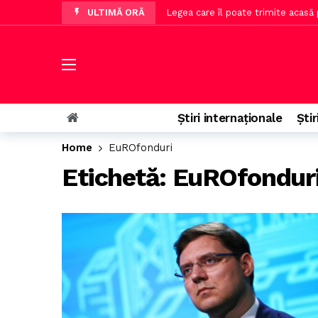
ULTIMĂ ORĂ
Legea care îl poate trimite acasă
AUR critică Guvernul după evalua
Trei jucători de la CFR Cluj sunt
Vremea extremă în România: zone 
Legea Biodiversităţii a fost adop
Știri internaționale
Știr
Alexandru Nazare afirmă că evalu
Home
EuROfonduri
Insula din Italia, faimoasă după C
Etichetă:
EuROfondur
Titluri de stat Tezaur 2026: per
Raport Moody’s: deficitul scade, 
Alex Dobre își alege traseul pentr