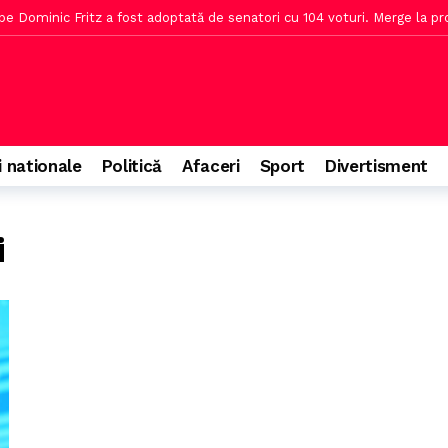
 pe Dominic Fritz a fost adoptată de senatori cu 104 voturi. Merge la p
rea Moodys, Nina Stelea avertizează PSD
o oră în urmă
 aproape să părăsească echipa
o oră în urmă
cu caniculă și furtuni
2 ore în urmă
tată cu 177 de voturi în Camera Deputaților
3 ore în urmă
i nationale
Politică
Afaceri
Sport
Divertisment
area Moody’s recunoaște eforturile Guvernului
3 ore în urmă
hristopher Nolan, încearcă să evite haosul
3 ore în urmă
i
ioada de depunere și dobânzile neimpozabile
4 ore în urmă
factura dobânzilor crește în România
5 ore în urmă
u viitor
5 ore în urmă