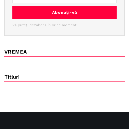
Abonați-vă
Vă puteți dezabona în orice moment
VREMEA
Titluri