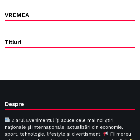
VREMEA
Titluri
Despre
Ziarul Evenimentul îți aduce cele mai noi știri
naționale și internaționale, actualizări din economie,
sport, tehnologie, lifestyle și divertisment.
Fii mereu