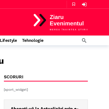
ys
2 ore în urmă
Lifestyle
Tehnologie
u
5 ore în urmă
SCORURI
[sport_widget]
Abonați-vă la Actualizări prin e-