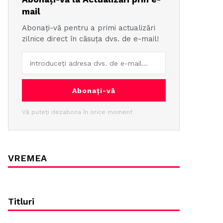
mail
Abonați-vă pentru a primi actualizări
zilnice direct în căsuța dvs. de e-mail!
Abonați-vă
Vă puteți dezabona în orice moment
VREMEA
Titluri