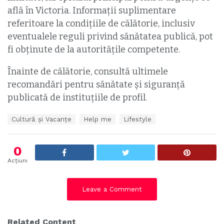
află în Victoria. Informații suplimentare
referitoare la condițiile de călătorie, inclusiv
eventualele reguli privind sănătatea publică, pot
fi obţinute de la autoritățile competente.
Înainte de călătorie, consultă ultimele
recomandări pentru sănătate și siguranță
publicată de instituțiile de profil.
T
Cultură și Vacanțe
Help me
Lifestyle
a
g
s
0
:
Acțiuni
Leave a Comment
Related Content