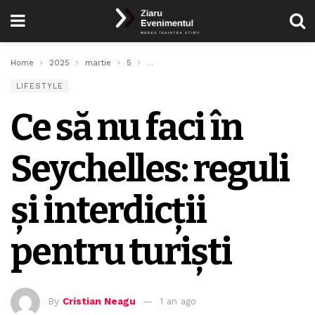
Home
2025
martie
5
Ce să nu faci în Seychelles: reguli și interd
LIFESTYLE
Ce să nu faci în
Seychelles: reguli
și interdicții
pentru turiști
By
Cristian Neagu
1 an ago