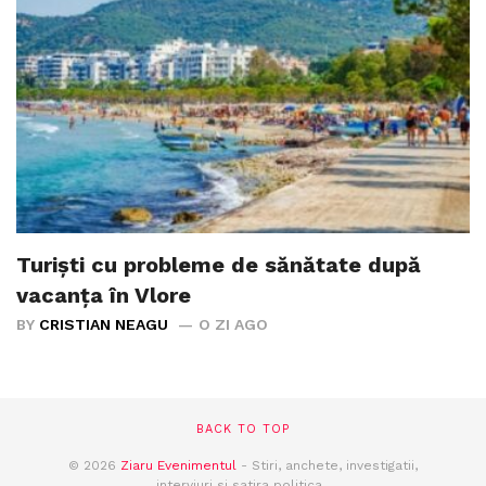
Turiști cu probleme de sănătate după
vacanța în Vlore
BY
CRISTIAN NEAGU
O ZI AGO
BACK TO TOP
© 2026
Ziaru Evenimentul
- Stiri, anchete, investigatii,
interviuri si satira politica .