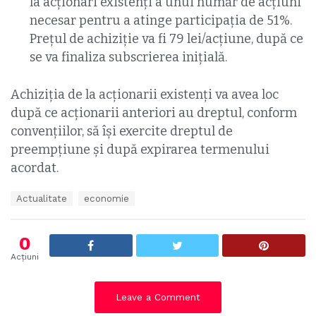
la acționari existenți a unui număr de acțiuni
necesar pentru a atinge participația de 51%.
Prețul de achiziție va fi 79 lei/acțiune, după ce
se va finaliza subscrierea inițială.
Achiziția de la acționarii existenți va avea loc
după ce acționarii anteriori au dreptul, conform
convențiilor, să își exercite dreptul de
preempțiune și după expirarea termenului
acordat.
T
Actualitate
economie
a
g
s
0
:
Acțiuni
Leave a Comment