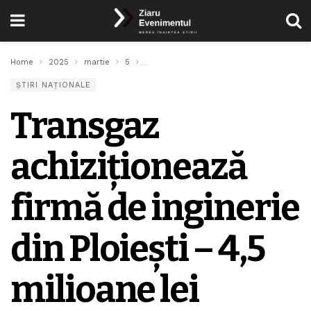
Home
2025
martie
5
Transgaz achiziționează firmă de inginerie 
ȘTIRI NAȚIONALE
Transgaz
achiziționează
firmă de inginerie
din Ploiești – 4,5
milioane lei