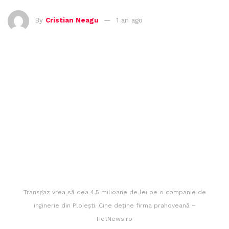
By
Cristian Neagu
1 an ago
Transgaz vrea să dea 4,5 milioane de lei pe o companie de
inginerie din Ploiești. Cine deține firma prahoveană –
HotNews.ro