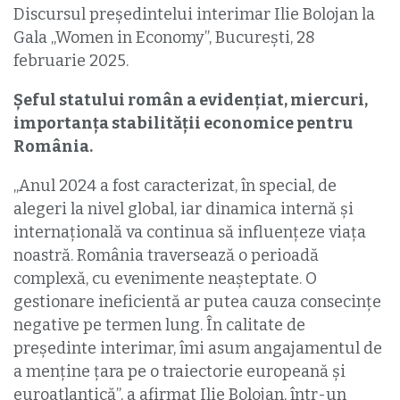
Discursul președintelui interimar Ilie Bolojan la
Gala „Women in Economy”, Bucureşti, 28
februarie 2025.
Şeful statului român a evidenţiat, miercuri,
importanţa stabilităţii economice pentru
România.
„Anul 2024 a fost caracterizat, în special, de
alegeri la nivel global, iar dinamica internă şi
internaţională va continua să influenţeze viaţa
noastră. România traversează o perioadă
complexă, cu evenimente neaşteptate. O
gestionare ineficientă ar putea cauza consecinţe
negative pe termen lung. În calitate de
președinte interimar, îmi asum angajamentul de
a menţine ţara pe o traiectorie europeană şi
euroatlantică”, a afirmat Ilie Bolojan, într-un