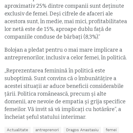
aproximativ 25% dintre companii sunt deţinute
exclusiv de femei. Deşi cifrele de afaceri ale
acestora sunt, în medie, mai mici, profitabilitatea
lor netă este de 15%, aproape dublu faţă de
companiile conduse de bărbaţi (8,3%).”
Bolojan a pledat pentru o mai mare implicare a
antreprenorilor, inclusiv a celor femei, în politică.
„Reprezentarea feminină în politică este
suboptimă. Sunt convins că o îmbunătăţire a
acestei situaţii ar aduce beneficii considerabile
ţării. Politica românească, precum și alte
domenii, are nevoie de empatia și grija specifice
femeilor. Vă invit să vă implicaţi cu hotărâre”, a
încheiat şeful statului interimar.
T
Actualitate
antreprenori
Dragos Anastasiu
femei