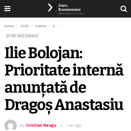
Home
2025
martie
6
Ilie Bolojan: Prioritate internă anunțată d
ȘTIRI NAȚIONALE
Ilie Bolojan:
Prioritate internă
anunțată de
Dragoș Anastasiu
By
Cristian Neagu
1 an ago