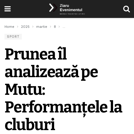
Home
2025
martie
8
Prunea îl analizează pe Mutu: Performanțel
SPORT
Prunea îl
analizează pe
Mutu:
Performanțele la
cluburi