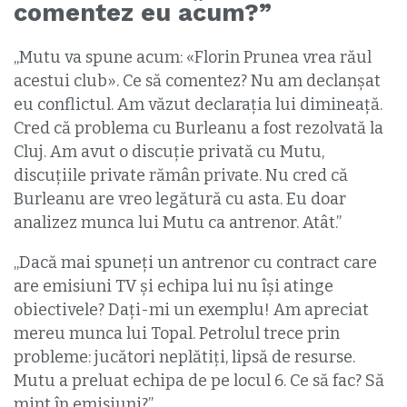
comentez eu acum?”
„Mutu va spune acum: «Florin Prunea vrea răul
acestui club». Ce să comentez? Nu am declanșat
eu conflictul. Am văzut declarația lui dimineață.
Cred că problema cu Burleanu a fost rezolvată la
Cluj. Am avut o discuție privată cu Mutu,
discuțiile private rămân private. Nu cred că
Burleanu are vreo legătură cu asta. Eu doar
analizez munca lui Mutu ca antrenor. Atât.”
„Dacă mai spuneți un antrenor cu contract care
are emisiuni TV și echipa lui nu își atinge
obiectivele? Dați-mi un exemplu! Am apreciat
mereu munca lui Topal. Petrolul trece prin
probleme: jucători neplătiți, lipsă de resurse.
Mutu a preluat echipa de pe locul 6. Ce să fac? Să
mint în emisiuni?”