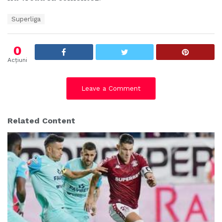
T
Superliga
a
g
s
0
:
Acțiuni
Leave a Comment
Related Content