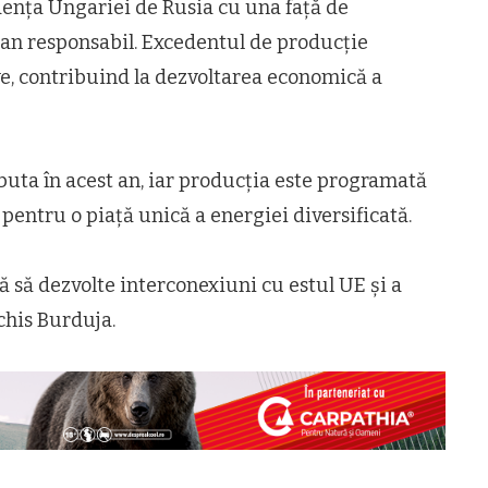
ența Ungariei de Rusia cu una față de
n responsabil. Excedentul de producție
ve, contribuind la dezvoltarea economică a
uta în acest an, iar producția este programată
pentru o piață unică a energiei diversificată.
ă să dezvolte interconexiuni cu estul UE și a
chis Burduja.