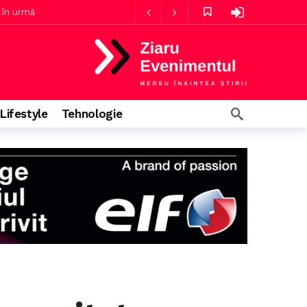
4 ore în urmă
Guvernul consideră că există suficienți angajați în sănătate, Rogobete susține că personalul nu e suficient pentru infecțiile nosocomiale
Lifestyle
Tehnologie
minute în urmă