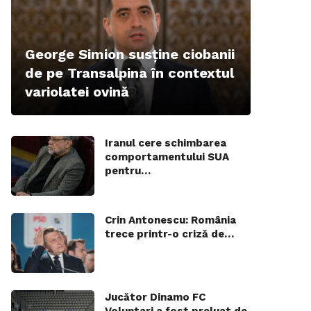
George Simion susține ciobanii
de pe Transalpina în contextul
variolatei ovină
Iranul cere schimbarea
comportamentului SUA
pentru…
Crin Antonescu: România
trece printr-o criză de…
Jucător Dinamo FC
Voluntari a fost preluat de