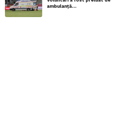
ambulanță…