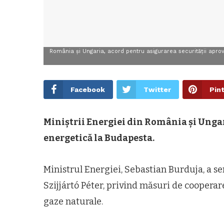
România și Ungaria, acord pentru asigurarea securității aprov
Facebook
Twitter
Pin
Miniștrii Energiei din România și Unga
energetică la Budapesta.
Ministrul Energiei, Sebastian Burduja, a 
Szijjártó Péter, privind măsuri de cooperar
gaze naturale.