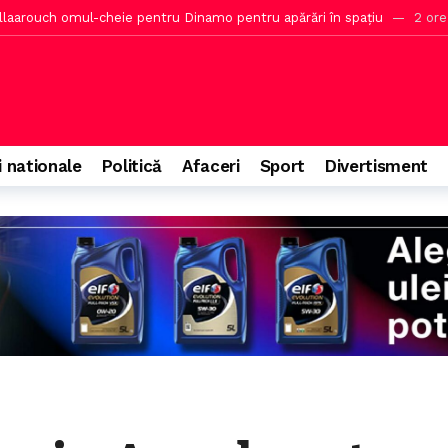
este prognoză, anunță HotNews.ro
3 ore în urmă
ra riscurilor proviziilor de micul dejun din hotel
4 ore în urmă
a, data nu depinde de noi
4 ore în urmă
 explică poziția privind bustul lui Octavian Goga
5 ore în urmă
i nationale
Politică
Afaceri
Sport
Divertisment
rat cel puțin nouă zile pentru Unitatea 2 de la Cernavodă
25 de 