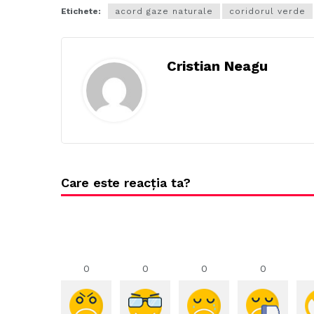
Etichete:
acord gaze naturale
coridorul verde
Cristian Neagu
Care este reacția ta?
0
0
0
0