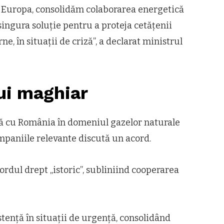
u Europa, consolidăm colaborarea energetică
 singura soluție pentru a proteja cetățenii
ne, în situații de criză”, a declarat ministrul
lui maghiar
să cu România în domeniul gazelor naturale
mpaniile relevante discută un acord.
ordul drept „istoric”, subliniind cooperarea
tență în situații de urgență, consolidând