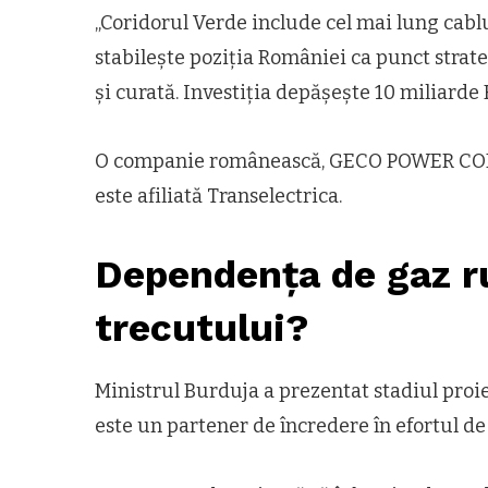
„Coridorul Verde include cel mai lung cabl
stabilește poziția României ca punct strat
și curată. Investiția depășește 10 miliarde E
O companie românească, GECO POWER COMPA
este afiliată Transelectrica.
Dependența de gaz r
trecutului?
Ministrul Burduja a prezentat stadiul pro
este un partener de încredere în efortul d