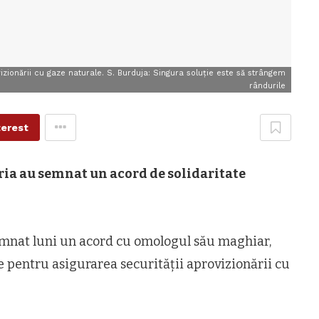
izionării cu gaze naturale. S. Burduja: Singura soluție este să strângem
rândurile
terest
ria au semnat un acord de solidaritate
semnat luni un acord cu omologul său maghiar,
e pentru asigurarea securității aprovizionării cu