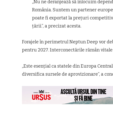
„Nu ne deranjează să înlocuim depend
România. Suntem un partener europea
poate fi exportat la prețuri competiti
țării.”, a precizat acesta.
Forajele în perimetrul Neptun Deep vor deb
pentru 2027. Interconectările rămân vitale 
„Este esențial ca statele din Europa Central
diversifica sursele de aprovizionare”, a con