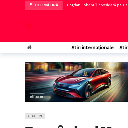
ULTIMĂ ORĂ
Apa Dunării a crescut cu 8 cm p
Hotelieri olandezi avertizează asup
Noul transfer al Dinamo va debut
Directorul Institutului Elie Wiesel
Știri internaționale
Știr
Operațiunea de pe Dunăre a cumpă
AFACERI