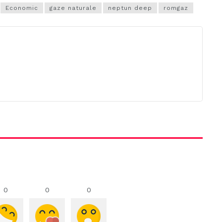
Economic
gaze naturale
neptun deep
romgaz
0
0
0